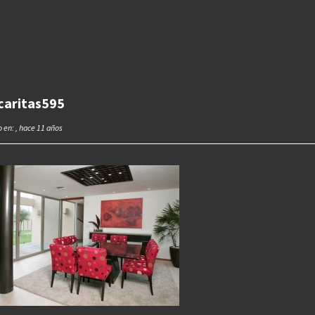
caritas595
 en: , hace 11 años